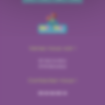
Venez nous voir !
167 RUE DU RIOU
31700 BEAUZELLE
Contactez-nous !
05 61 63 65 14